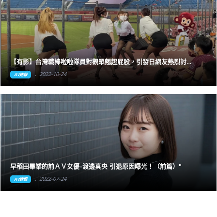
【有影】台灣職棒啦啦隊員對觀眾翹起屁股，引發日網友熱烈討
論！"
2022-10-24
AV速報
早稻田畢業的前ＡＶ女優-渡邊真央 引退原因曝光！（前篇）"
2022-07-24
AV速報