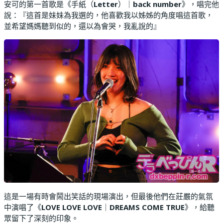
安可的第一首歌是《手紙（
Letter
）｜
back number
》，唱完他
說：『這首是妹妹為我選的，他喜歡我以姊姊的角度唱這首歌，
並希望媽媽聽到似的，還以為會哭，我亂說的』
這是一場有時會鬧出笑話的現場演出，但最後他們在莊嚴的氣氛
中演唱了《
LOVE LOVE LOVE
｜
DREAMS COME TRUE
》，給聽
眾留下了深刻的印象。