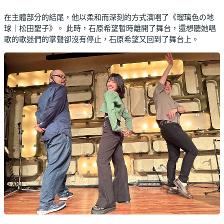
在主體部分的結尾，他以柔和而深刻的方式演唱了《瑠璃色の地
球｜松田聖子》。
此時，石原希望暫時離開了舞台，還想聽她唱
歌的歌迷們的掌聲卻沒有停止，石原希望又回到了舞台上。