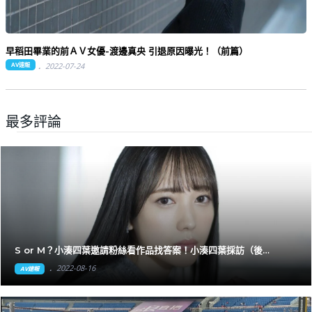
早稻田畢業的前ＡＶ女優-渡邊真央 引退原因曝光！（前篇）
AV速報
2022-07-24
最多評論
S or M？小湊四葉邀請粉絲看作品找答案！小湊四葉採訪（後
篇）"
2022-08-16
AV速報