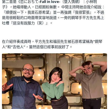
第二首是《恋におちて
-Fall in love-
（墜入情網）｜小林明
子》，她唱得動人，已經圈粉無數。
中間主持時她自我介紹說：
『順便說一下，我是石原希望』並一再強調『我很緊張』，不過
是用很輕鬆的口吻面帶笑容地說道。一旁的鋼琴手平方先生馬上
吐槽『這沒有說服力（笑）』。
在介紹伴奏成員時，平方先生和福田先生被石原希望稱為
“
鋼琴
人
”
和
“
吉他人
”
，當然這個已經事前說好了。