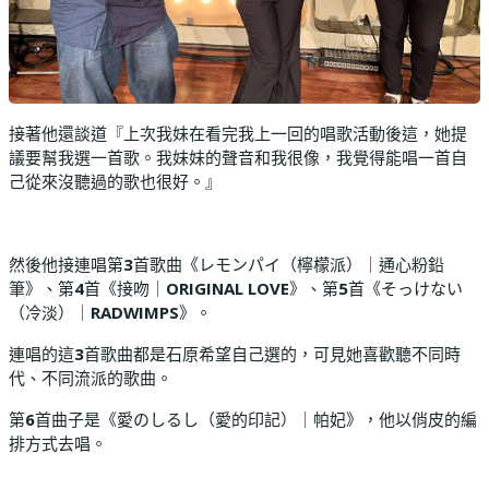
接著他還談道『上次我妹在看完我上一回的唱歌活動後這，她提
議要幫我選一首歌。我妹妹的聲音和我很像，我覺得能唱一首自
己從來沒聽過的歌也很好。』
然後他接連唱第
3
首歌曲《レモンパイ（檸檬派）｜通心粉鉛
筆》、第
4
首《接吻｜
ORIGINAL LOVE
》、第
5
首《そっけない
（冷淡）｜
RADWIMPS
》。
連唱的這
3
首歌曲都是石原希望自己選的，可見她喜歡聽不同時
代、不同流派的歌曲。
第
6
首曲子是《愛のしるし（愛的印記）｜帕妃》，他以俏皮的編
排方式去唱。