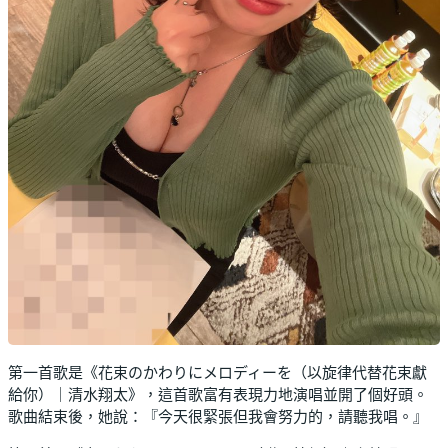
第一首歌是《花束のかわりにメロディーを（以旋律代替花束獻
給你）｜清水翔太》，這首歌富有表現力地演唱並開了個好頭。
歌曲結束後，她說：『今天很緊張但我會努力的，請聽我唱。』